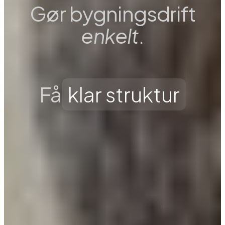
Gør bygningsdrift
enkelt
.
k
l
a
r
s
t
r
u
k
t
u
r
Få