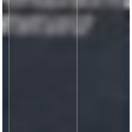
9
9
0
0
1
1
2
2
3
9