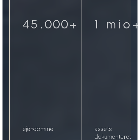
3
4
9
9
9
0
4
5
.
0
0
0
+
1
m
i
o
+
5
6
1
1
1
2
6
7
2
2
2
3
7
8
3
3
3
4
8
9
4
4
4
5
9
0
5
5
5
6
0
6
6
6
7
ejendomme
assets
dokumenteret