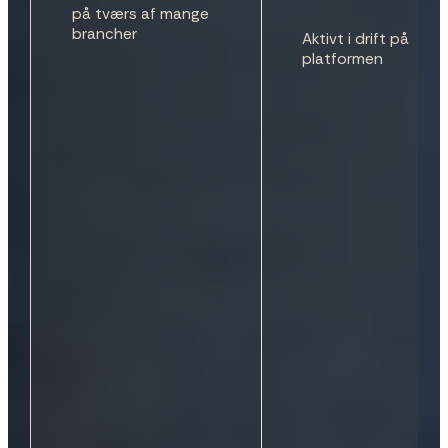
7
7
7
8
på tværs af mange
brancher
Aktivt i drift på
8
8
8
9
platformen
9
9
9
0
0
0
0