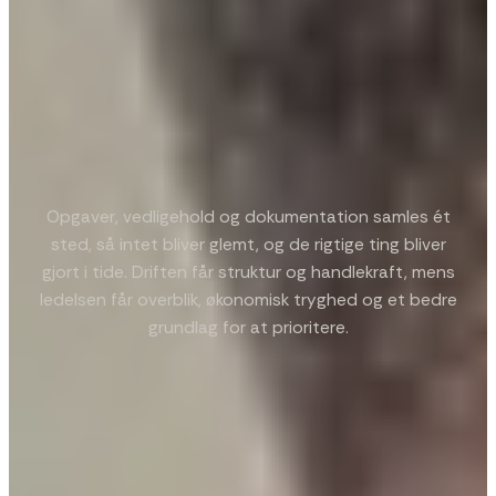
Opgaver, vedligehold og dokumentation samles ét
sted, så intet bliver glemt, og de rigtige ting bliver
gjort i tide. Driften får struktur og handlekraft, mens
ledelsen får overblik, økonomisk tryghed og et bedre
grundlag for at prioritere.