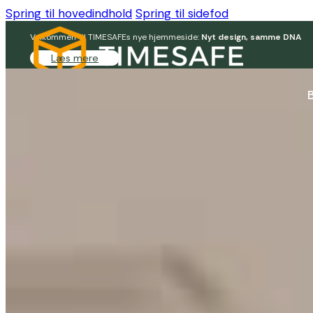
Spring til hovedindhold
Spring til sidefod
Velkommen til TIMESAFEs nye hjemmeside:
Nyt design, samme DNA
Læs mere
Login
Kontakt