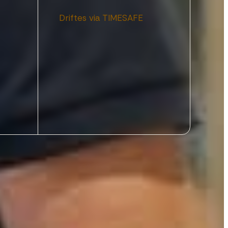
7
4
Driftes via TIMESAFE
8
5
9
6
0
7
8
9
0