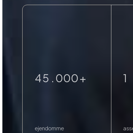
0
1
1
2
2
3
9
3
4
9
9
9
0
4
5
.
0
0
0
+
1
5
6
1
1
1
2
6
7
2
2
2
3
7
8
3
3
3
4
ejendomme
ass