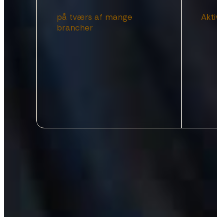
8
9
4
4
4
5
på tværs af mange
Akti
brancher
9
0
5
5
5
6
0
6
6
6
7
7
7
7
8
8
8
8
9
9
9
9
0
0
0
0