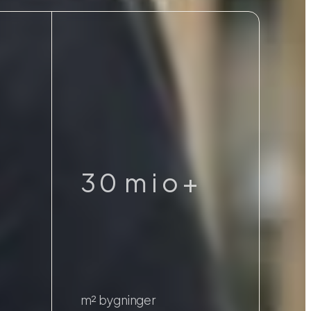
9
0
1
2
9
3
0
m
i
o
+
4
1
5
2
6
3
m² bygninger