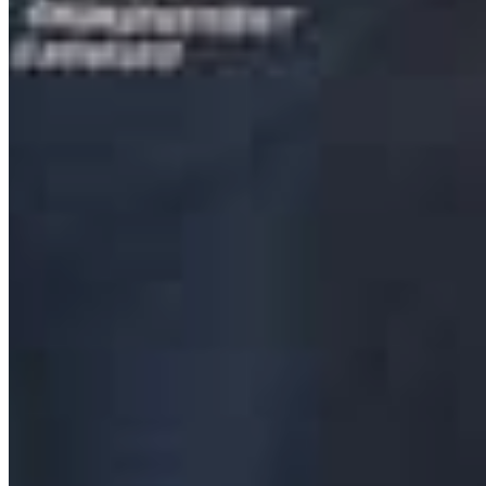
9
9
0