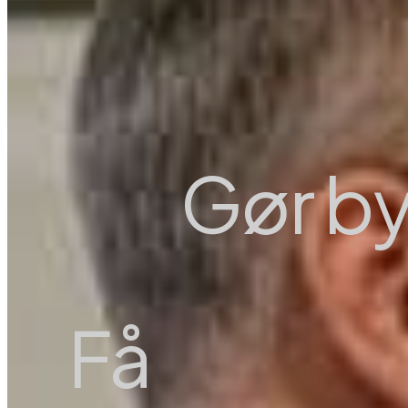
Gør by
Få