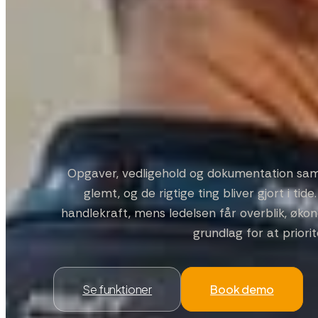
Opgaver, vedligehold og dokumentation samle
glemt, og de rigtige ting bliver gjort i tide
handlekraft, mens ledelsen får overblik, øko
grundlag for at priorit
Se funktioner
Book demo