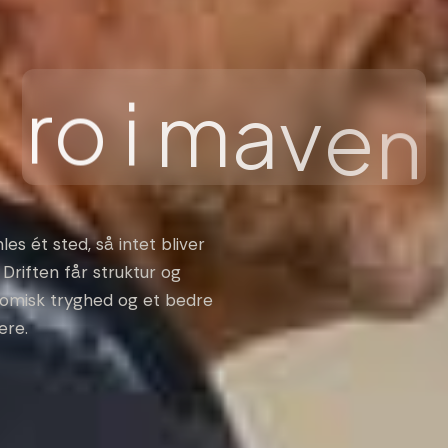
r
o
i
m
a
v
e
n
s ét sted, så intet bliver
. Driften får struktur og
nomisk tryghed og et bedre
ere.