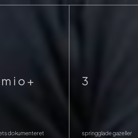
9
0
1
2
m
i
o
+
3
4
5
6
ets dokumenteret
springglade gazeller