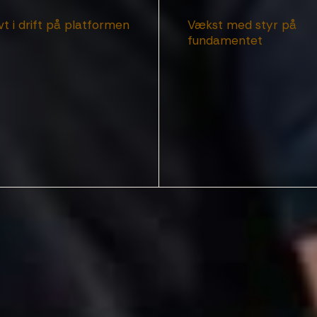
7
vt i drift på platformen
Vækst med styr på
fundamentet
8
9
0