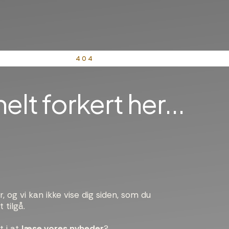
404
elt forkert her...
 og vi kan ikke vise dig siden, som du
 tilgå.
t i at
læse vores nyheder
?