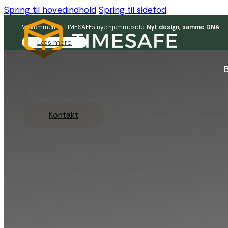
Spring til hovedindhold
Spring til sidefod
Velkommen til TIMESAFEs nye hjemmeside:
Nyt design, samme DNA
Læs mere
Login
Kontakt