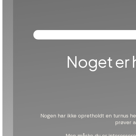
Noget er h
Nogen har ikke opretholdt en turnus her,
prøver at
Men måske du er interessere