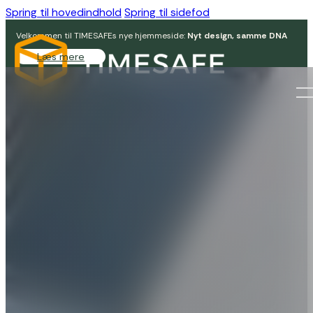
Spring til hovedindhold
Spring til sidefod
Velkommen til TIMESAFEs nye hjemmeside:
Nyt design, samme DNA
Læs mere