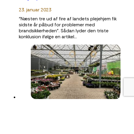
23. januar 2023
“Næsten tre ud af fire af landets plejehjem fik
sidste år påbud for problemer med
brandsikkerheden”. Sådan lyder den triste
konklusion ifølge en artikel…
Billigblomst sparer både tid og penge
med TIMESAFE