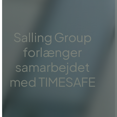
Salling Group
forlænger
samarbejdet
med TIMESAFE