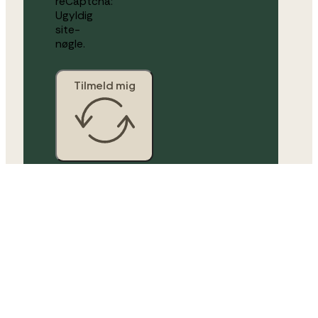
reCaptcha:
Ugyldig
site-
nøgle.
Tilmeld mig
Når du skriver dig op til nyhedsbrevet,
takker du ja til at TIMESAFE må sende
nyheder og tilbud til dig. Du kan til enhver tid
afmelde dig. Læs mere om
Privatlivspolitik
.
© 2026 TIMESAFE ApS. Alle rettigheder
forbeholdes.