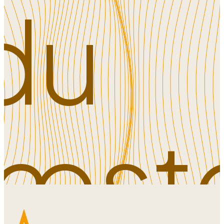
du
læst