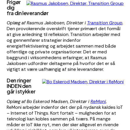
Frigør
dig
fra din leverandør
Oplæg af Rasmus Jakobsen, Direktør i
Transition Group
.
Den provokerende overskrift tjener primært det formål
at give anledning til refleksion. Transition arbejder med
og gennemfører strategier indenfor
energieffektivisering og arbejdet sammen med både
offentlige og private organisationer. Det er med
baggrund i virksomhedens erfaringer, at Rasmus
Jakobsen udfordrer deltagerne på hvorfor det er så
vigtigt at være uafhængig af sine leverandører.
Den ringer
INDEN den
går i stykker
Oplæg af Bo Eskerod Madsen, Direktør i
ReMoni
.
ReMoni arbejder indenfor det der på nydansk kaldes IoT
– Internet of Things. Kort fortalt – muligheden for at
teknologi kan kobles sammen på tværs. På mange
måder er IoT ikke nyt, men der sker alligevel en rivende