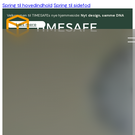
Spring til hovedindhold
Spring til sidefod
Velkommen til TIMESAFEs nye hjemmeside:
Nyt design, samme DNA
Læs mere