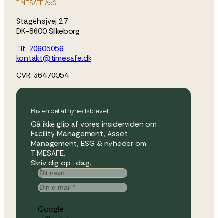
TIMESAFE ApS
Stagehøjvej 27
DK-8600 Silkeborg
Tlf. 70605056
kontakt@timesafe.dk
CVR: 36470054
Bliv en del af nyhedsbrevet
Gå ikke glip af vores insiderviden om
Facility Management, Asset
Management, ESG & nyheder om
TIMESAFE.
Skriv dig op i dag.
Google