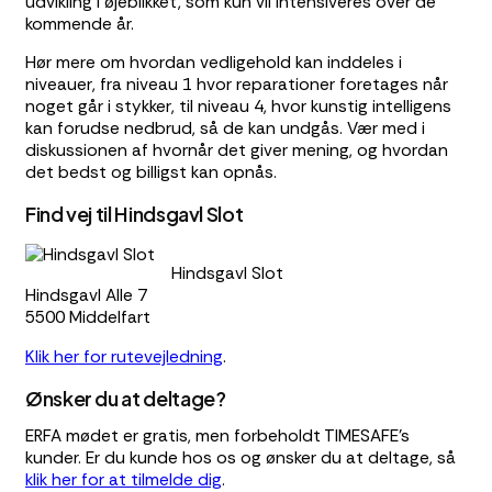
udvikling i øjeblikket, som kun vil intensiveres over de
kommende år.
Hør mere om hvordan vedligehold kan inddeles i
niveauer, fra niveau 1 hvor reparationer foretages når
noget går i stykker, til niveau 4, hvor kunstig intelligens
kan forudse nedbrud, så de kan undgås. Vær med i
diskussionen af hvornår det giver mening, og hvordan
det bedst og billigst kan opnås.
Find vej til Hindsgavl Slot
Hindsgavl Slot
Hindsgavl Alle 7
5500 Middelfart
Klik her for rutevejledning
.
Ønsker du at deltage?
ERFA mødet er gratis, men forbeholdt TIMESAFE’s
kunder. Er du kunde hos os og ønsker du at deltage, så
klik her for at tilmelde dig
.