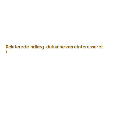
Relaterede indlæg, du kunne være interesseret
i