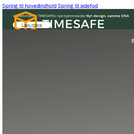
Spring til hovedindhold
Spring til sidefod
Velkommen til TIMESAFEs nye hjemmeside:
Nyt design, samme DNA
Læs mere
Login
Kontakt