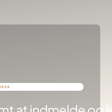
DESK
mt at indmelde og 