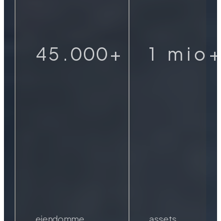
3
4
9
9
9
0
4
5
.
0
0
0
+
1
m
i
o
+
5
6
1
1
1
2
6
7
2
2
2
3
7
8
3
3
3
4
8
9
4
4
4
5
9
0
5
5
5
6
0
6
6
6
7
ejendomme
assets
dokumenteret