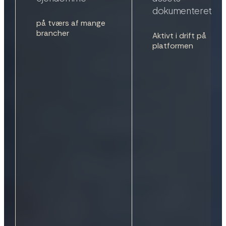
7
7
7
8
på tværs af mange
brancher
Aktivt i drift på
8
8
8
9
platformen
9
9
9
0
0
0
0