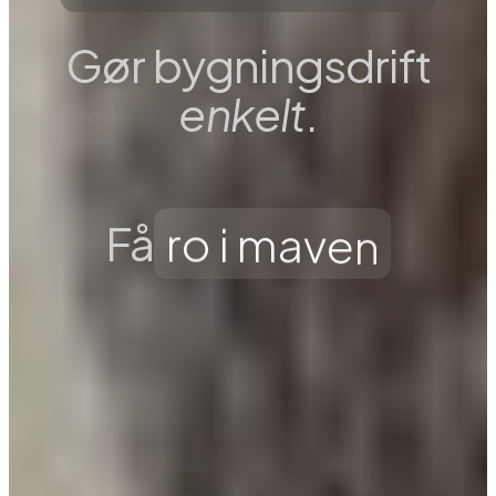
Gør bygningsdrift
enkelt
.
r
o
i
m
a
v
e
n
Få