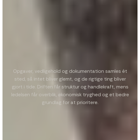
Opgaver, vedligehold og dokumentation samles ét
sted, så intet bliver glemt, og de rigtige ting bliver
gjort i tide. Driften får struktur og handlekraft, mens
ledelsen får overblik, økonomisk tryghed og et bedre
grundlag for at prioritere.