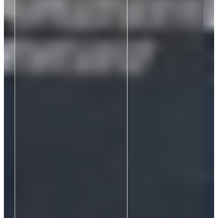
9
9
0
0
1
1
2
2
3
9