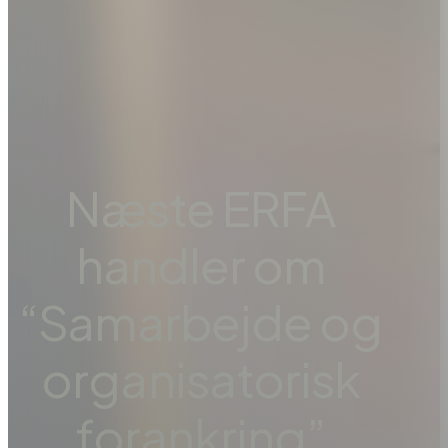
Næste ERFA
handler om
“Samarbejde og
organisatorisk
forankring”