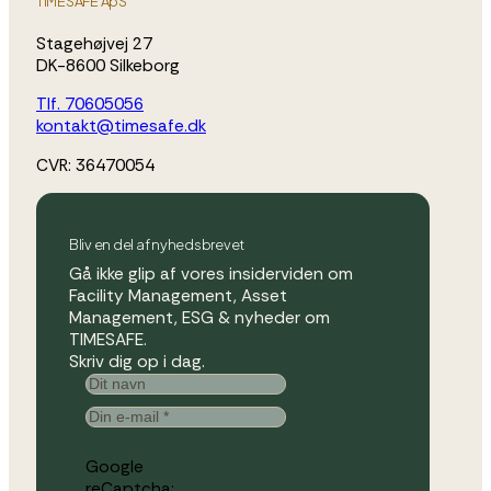
TIMESAFE ApS
Stagehøjvej 27
DK-8600 Silkeborg
Tlf. 70605056
kontakt@timesafe.dk
CVR: 36470054
Bliv en del af nyhedsbrevet
Gå ikke glip af vores insiderviden om
Facility Management, Asset
Management, ESG & nyheder om
TIMESAFE.
Skriv dig op i dag.
Google
reCaptcha: