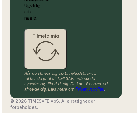
Ugyldig
site-
nøgle.
Tilmeld mig
Når du skriver dig op til nyhedsbrevet,
takker du ja til at TIMESAFE må sende
nyheder og tilbud til dig. Du kan til enhver tid
afmelde dig. Læs mere om
Privatlivspolitik
.
© 2026 TIMESAFE ApS. Alle rettigheder
forbeholdes.