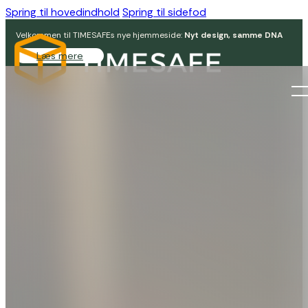
Spring til hovedindhold
Spring til sidefod
Velkommen til TIMESAFEs nye hjemmeside:
Nyt design, samme DNA
Læs mere