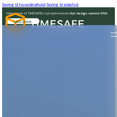
Spring til hovedindhold
Spring til sidefod
Velkommen til TIMESAFEs nye hjemmeside:
Nyt design, samme DNA
Læs mere