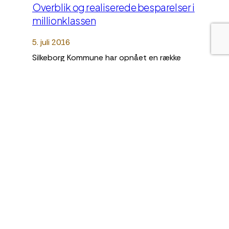
Overblik og realiserede besparelser i
millionklassen
5. juli 2016
Silkeborg Kommune har opnået en række
fordele og besparelser, som er direkte afledt af
anvendelsen af TIMESAFE eller hvor TIMESAFE…