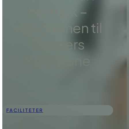
hattrick –
velkommen til
Randers
Kommune
FACILITETER