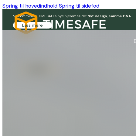
Spring til hovedindhold
Spring til sidefod
Velkommen til TIMESAFEs nye hjemmeside:
Nyt design, samme DNA
Læs mere
Login
Kontakt