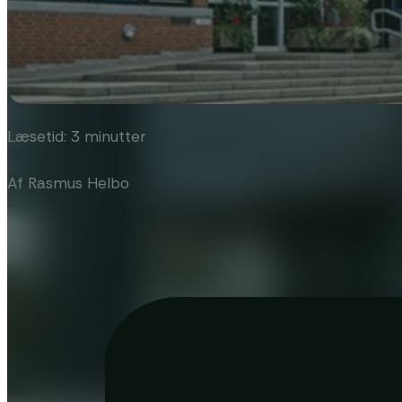
Læsetid: 3 minutter
Af Rasmus Helbo