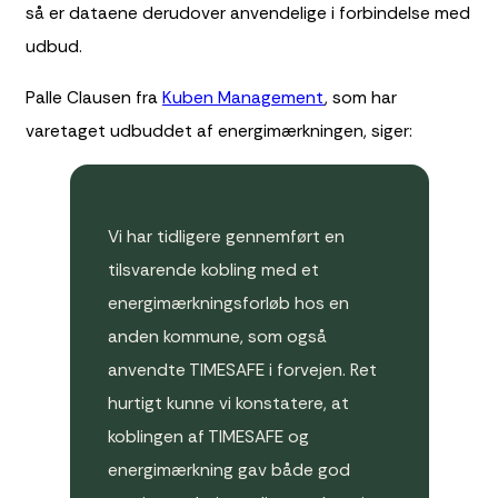
så er dataene derudover anvendelige i forbindelse med
udbud.
Palle Clausen fra
Kuben Management
, som har
varetaget udbuddet af energimærkningen, siger:
Vi har tidligere gennemført en
tilsvarende kobling med et
energimærkningsforløb hos en
anden kommune, som også
anvendte TIMESAFE i forvejen. Ret
hurtigt kunne vi konstatere, at
koblingen af TIMESAFE og
energimærkning gav både god