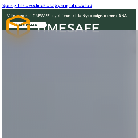
Spring til hovedindhold
Spring til sidefod
Velkommen til TIMESAFEs nye hjemmeside:
Nyt design, samme DNA
Læs mere